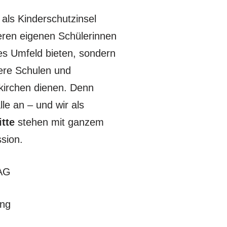
 als Kinderschutzinsel
seren eigenen Schülerinnen
es Umfeld bieten, sondern
dere Schulen und
kirchen dienen. Denn
le an – und wir als
tte
stehen mit ganzem
ssion.
 AG
ing