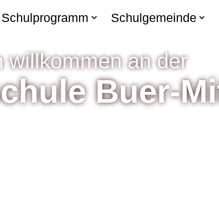
Schulprogramm
Schulgemeinde
h willkommen an der
hule Buer-Mi
Bildung erwerben
Mensche