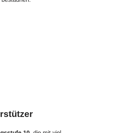
rstützer
gsstufe 10
, die mit viel