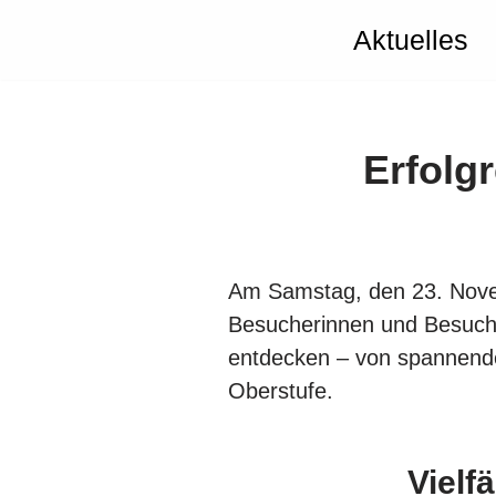
Aktuelles
Zum
Inhalt
springen
Erfolg
Am Samstag, den 23. Novem
Besucherinnen und Besucher
entdecken – von spannenden
Oberstufe.
Vielf