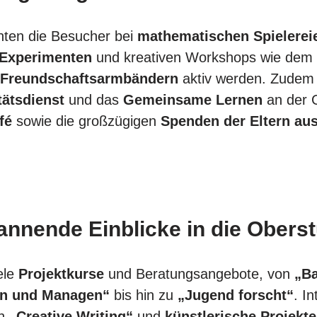
nten die Besucher bei
mathematischen Spielerei
 Experimenten
und kreativen Workshops wie de
r
Freundschaftsarmbändern
aktiv werden. Zudem
tätsdienst
und das
Gemeinsame Lernen
an der G
fé
sowie die großzügigen
Spenden der Eltern au
annende Einblicke in die Oberst
ele
Projektkurse
und Beratungsangebote, von
„Ba
en und Managen“
bis hin zu
„Jugend forscht“
. I
ch
„Creative Writing“
und
künstlerische Projekte