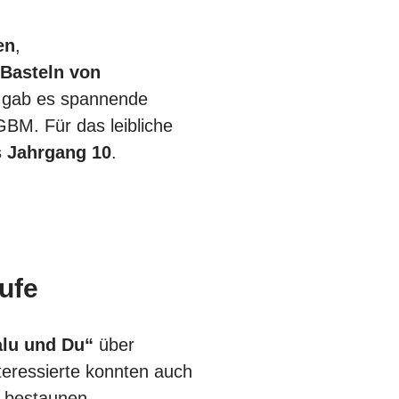
en
,
m
Basteln von
 gab es spannende
BM. Für das leibliche
s Jahrgang 10
.
ufe
lu und Du“
über
nteressierte konnten auch
bestaunen.